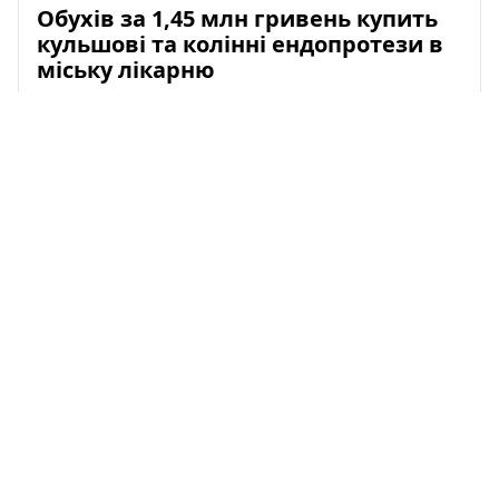
Обухів за 1,45 млн гривень купить
кульшові та колінні ендопротези в
міську лікарню
24.04.2026 03:02
Обухівська багатопрофільна лікарня
інтенсивного лікування оголосила важливий
тендер, який може значно покращити доступ
пацієнтів регіону до сучасної ...