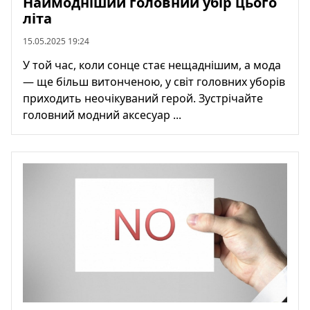
Наймодніший головний убір цього
літа
15.05.2025 19:24
У той час, коли сонце стає нещаднішим, а мода
— ще більш витонченою, у світ головних уборів
приходить неочікуваний герой. Зустрічайте
головний модний аксесуар ...