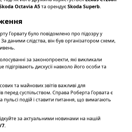
Skoda Octavia A5
та орендує
Skoda Superb
.
дження
ерту Горвату було повідомлено про підозру у
За даними слідства, він був організатором схеми,
ривень.
голосуванні за законопроекти, які викликали
ше підігрівають дискусії навколо його особи та
ових та майнових звітів важливі для
ів перед суспільством. Справа Роберта Горвата є
а пульсі подій і ставити питання, що вимагають
лідкуйте за актуальними новинами на нашій
/7
.