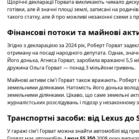
Щорічні декларації Горвата викликають чимало диску
готівки, але й значні площі землі, записані на родичі
такого статку, але й про можливі незаконні схеми з п
Фінансові потоки та майнові акт
Згідно з декларацією за 2024 рік, Роберт Горват задек
отриману на посаді народного депутата. Однак, знач
Його донька, Агнеса Горват, заробила вражаючі 5,5 м
дружина Ольга Горват — понад 3 мільйони гривень.
Майнові активи сім'ї Горват також вражають. Роберт
земельними ділянками. Натомість його донька волод
земельними ділянками. Цікаво, що саме земельні акт
журналістських розслідувань і підозр у незаконному з
Транспортні засоби: від Lexus до 
У гаражі сім'ї Горват можна знайти автомобілі від пр
Горват має автомобіль
Lexus ES 350
2008 року випуску