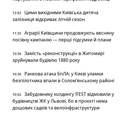
Цими вихідними Київська дитяча
12:02
залізниця відкриває літній сезон
Аграрії Київщини продовжують весняну
11:35
посівну кампанію — перші підсумки й плани
Замість «реконструкції» в Житомирі
10:36
зруйнували будівлю 1880 року
Ранкова атака БпЛА: у Києві уламки
10:36
безпілотника впали в Солом’янському районі
Забудовнику холдингу !FEST відмовили у
10:02
будівництві ЖК у Львові, бо в проєкті нема
дощових садків та велоінфраструктури
У Києві створять Український дім
09:36