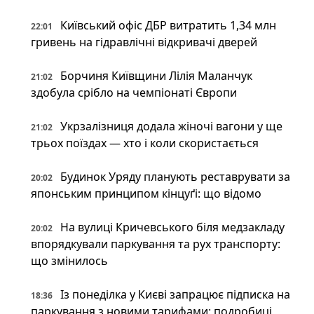
Київський офіс ДБР витратить 1,34 млн
22:01
гривень на гідравлічні відкривачі дверей
Борчиня Київщини Лілія Маланчук
21:02
здобула срібло на чемпіонаті Європи
Укрзалізниця додала жіночі вагони у ще
21:02
трьох поїздах — хто і коли скористається
Будинок Уряду планують реставрувати за
20:02
японським принципом кінцуґі: що відомо
На вулиці Кричевського біля медзакладу
20:02
впорядкували паркування та рух транспорту:
що змінилось
Із понеділка у Києві запрацює підписка на
18:36
паркування з новими тарифами: подробиці