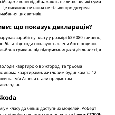
сій, адже вони відображають не лише великі суми
в. Це викликає питання не тільки про джерела
ридбання цих активів.
иви: що показує декларація?
ларував заробітну плату у розмірі 639 080 гривень,
но більші доходи показують члени його родини.
ільйона гривень від підприємницької діяльності, а
 володіє квартирою в Ужгороді та трьома
іє двома квартирами, житловим будинком та 12
иви на ім'я Агнеси стали предметом
аволодінні.
Skoda
еміум класу до більш доступних моделей. Роберт
, тоді як його дружина користується
Lexus CT200h