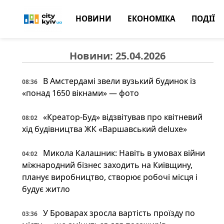
НОВИНИ
ЕКОНОМІКА
ПОДІЇ
Новини: 25.04.2026
В Амстердамі звели вузький будинок із
08:36
«понад 1650 вікнами» — фото
«Креатор-Буд» відзвітував про квітневий
08:02
хід будівництва ЖК «Варшавський deluxe»
Микола Калашник: Навіть в умовах війни
04:02
міжнародний бізнес заходить на Київщину,
планує виробництво, створює робочі місця і
будує житло
У Броварах зросла вартість проїзду по
03:36