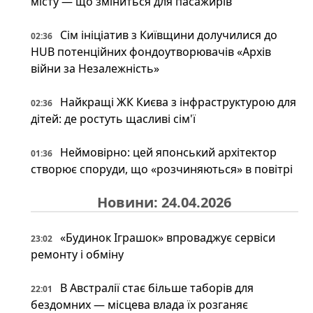
місту — що зміниться для пасажирів
Сім ініціатив з Київщини долучилися до
02:36
HUB потенційних фондоутворювачів «Архів
війни за Незалежність»
Найкращі ЖК Києва з інфраструктурою для
02:36
дітей: де ростуть щасливі сім'ї
Неймовірно: цей японський архітектор
01:36
створює споруди, що «розчиняються» в повітрі
Новини: 24.04.2026
«Будинок Іграшок» впроваджує сервіси
23:02
ремонту і обміну
В Австралії стає більше таборів для
22:01
бездомних — місцева влада їх розганяє