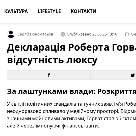
КУЛЬТУРА
LIFESTYLE
КОНТАКТИ
Сергій Пономарьов
Опубліковано
23.06.25 13:16
Он
Декларація Роберта Горв
відсутність люксу
За лаштунками влади: Розкриття 
У світлі політичних скандалів та гучних заяв, ім'я Ро
неодноразово спливало у медійному просторі. Відоми
значними майновими активами, Горват став об'єктом у
але й через імпонуючі фінансові звіти.