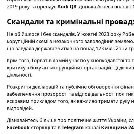
2019 року та орендує
Audi Q8
. Донька Агнеса володіє
Скандали та кримінальні прова
Не обійшлося і без скандалів. У жовтні 2023 року Роб
корупційній схемі з незаконного заволодіння землею. 
що завдала державі збитків на понад 123 мільйони г
Крім того, Горват відомий участю у кнопкодавстві та 
критику з боку антикорупційних організацій. Ці дії ли
діяльності.
Розкриття декларацій та публічне обговорення фінанс
забезпечення прозорості та відповідальності політик
яскравим прикладом того, як важливо тримати руку н
відповідей.
Дізнавайтесь більше про політичне життя України, с
Facebook
-сторінці та в
Telegram
-каналі
Київщина 24